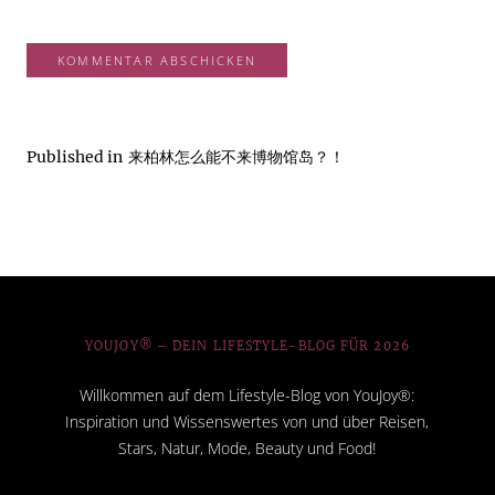
Published in
来柏林怎么能不来博物馆岛？！
YOUJOY® – DEIN LIFESTYLE-BLOG FÜR 2026
Willkommen auf dem Lifestyle-Blog von YouJoy®:
Inspiration und Wissenswertes von und über Reisen,
Stars, Natur, Mode, Beauty und Food!