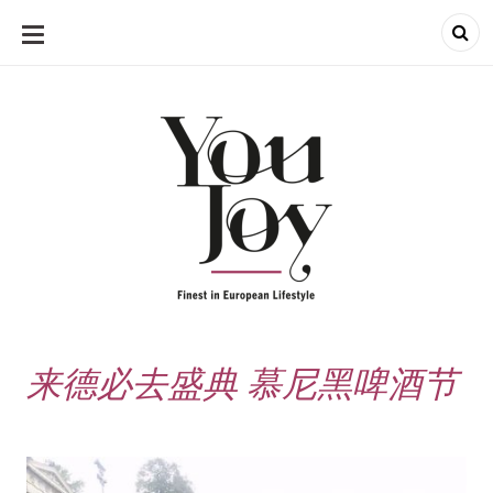
SKIP
TO
CONTENT
来德必去盛典 慕尼黑啤酒节