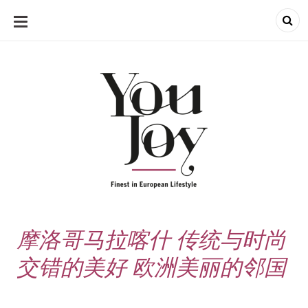
SKIP
TO
CONTENT
摩洛哥马拉喀什 传统与时尚
交错的美好 欧洲美丽的邻国