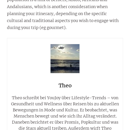
Andalusians, which is another consideration when
planning your itinerary, depending on the specific
cultural and traditional aspects you wish to engage with
during your trip (eg gourmet).
Theo
Theo schreibt bei YouJoy über Lifestyle-Trends – von
Gesundheit und Wellness über Reisen bis zu aktuellen
Bewegungen in Mode und Kultur. Er beobachtet, was
Menschen bewegt und wie sich ihr Alltag verändert.
Daneben berichtet er über Promis, Popkultur und was
die Stars aktuell treiben. Außerdem wirft Theo