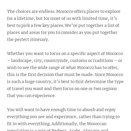
The choices are endless. Morocco offers places to explore
for a lifetime, but for most of us with limited time, it’s
best to pick a few key places. We’ve put together a list of
places and areas for you to consider as you put together
the perfect itinerary.
Whether you want to focus on a specific aspect of Morocco
– landscape, city, countryside, customs or traditions – or
wish to see the wide range of what Morocco has to offer,
this is the first decision that must be made. Since Morocco
is such a huge country, it’s best to first determine the type
of travel you want and then focus on one or two regions
that you can experience.
You will want to have enough time to absorb and enjoy
everything you see and experience, rather than trying to
fit in with everything. Additionally, the Moroccan
population is a mix of Berbers, Arabs, Africans and