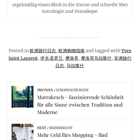
regelmäßig einen Blick in die Sterne und schreibt über
Astrologie und Horoskope.
Posted in
欧洲旅行日志
,
欧洲购物指南
and tagged with
Yves
Saint Laurent
,
伊夫·圣罗兰
,
摩洛哥
,
摩洛哥马拉喀什
,
非洲旅行
日志
,
马拉喀什
.
PREVIOUS
EUROPÄISCHE MODE
Marrakesch – faszinierende Schönheit
für alle Sinne zwischen Tradition und
Moderne
NEXT
REISEBERICHT
Mehr Geld fürs Shopping – fünf