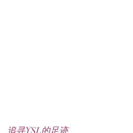
追寻YSL的足迹