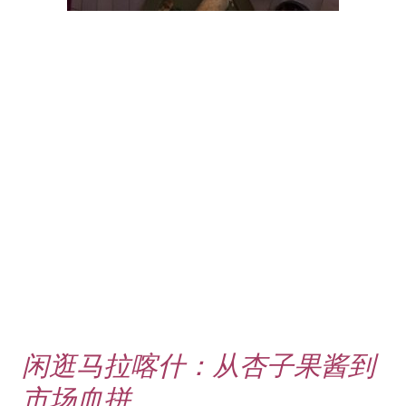
闲逛马拉喀什：从杏子果酱到
市场血拼