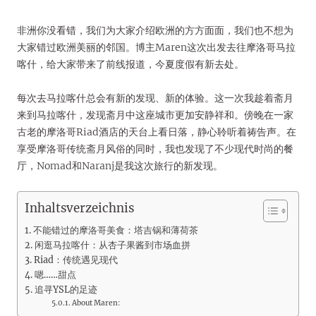
非洲你没看错，我们为大家介绍欧洲的方方面面，我们也不想为
大家错过欧洲美丽的邻国。博主Maren这次出发去往摩洛哥马拉
喀什，给大家带来了前线报道，今夏度假有新去处。
每次去马拉喀什总会有新的发现、新的体验。这一次我趁着斋月
来到马拉喀什，发现斋月中这座城市更加安静祥和。傍晚在一家
古老的摩洛哥Riad酒店的天台上看日落，静心聆听着祷告声。在
享受摩洛哥传统斋月风俗的同时，我也发现了不少现代时尚的餐
厅，Nomad和Naranj是我这次旅行的新发现。
Inhaltsverzeichnis
不能错过的摩洛哥美食：塔吉锅和薄荷茶
闲逛马拉喀什：从杏子果酱到市场血拼
Riad：传统遇见现代
嗯……甜点
追寻YSL的足迹
About Maren: