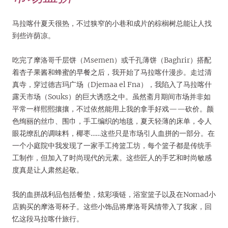
马拉喀什夏天很热，不过狭窄的小巷和成片的棕榈树总能让人找
到些许荫凉。
吃完了摩洛哥千层饼（Msemen）或千孔薄饼（Baghrir）搭配
着杏子果酱和蜂蜜的早餐之后，我开始了马拉喀什漫步。走过清
真寺，穿过德吉玛广场（Djemaa el Fna），我陷入了马拉喀什
露天市场（Souks）的巨大诱惑之中。虽然斋月期间市场并非如
平常一样熙熙攘攘，不过依然能用上我的拿手好戏——砍价。颜
色绚丽的丝巾、围巾，手工编织的地毯，夏天轻薄的床单，令人
眼花缭乱的调味料，椰枣……这些只是市场引人血拼的一部分。在
一个小庭院中我发现了一家手工挎篮工坊，每个篮子都是传统手
工制作，但加入了时尚现代的元素。这些匠人的手艺和时尚敏感
度真是让人肃然起敬。
我的血拼战利品包括餐垫，炫彩项链，浴室篮子以及在Nomad小
店购买的摩洛哥杯子。这些小饰品将摩洛哥风情带入了我家，回
忆这段马拉喀什旅行。