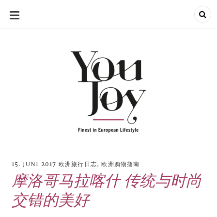
SKIP
TO
CONTENT
15. JUNI 2017
欧洲旅行日志
,
欧洲购物指南
摩洛哥马拉喀什 传统与时尚
交错的美好