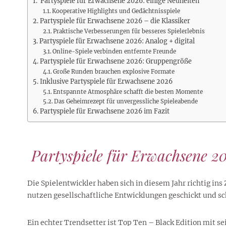
Rezepte
Erinnerungen für viele weitere
Partyspiele für Erwachsene 2026: einige Neuheiten
Sternzeichen
Stars 2026
dahintersteckt und was bei
MORE
Kooperative Highlights und Gedächtnisspiele
Jahre
Plattformen zu beachten ist
Partyspiele für Erwachsene 2026 – die Klassiker
MORE
MORE
MORE
Praktische Verbesserungen für besseres Spielerlebnis
MORE
Partyspiele für Erwachsene 2026: Analog + digital
MORE
Online-Spiele verbinden entfernte Freunde
Partyspiele für Erwachsene 2026: Gruppengröße
Große Runden brauchen explosive Formate
Inklusive Partyspiele für Erwachsene 2026
Entspannte Atmosphäre schafft die besten Momente
Das Geheimrezept für unvergessliche Spieleabende
Partyspiele für Erwachsene 2026 im Fazit
Partyspiele für Erwachsene 20
Die Spielentwickler haben sich in diesem Jahr richtig in
nutzen gesellschaftliche Entwicklungen geschickt und sc
Ein echter Trendsetter ist Top Ten – Black Edition mit 