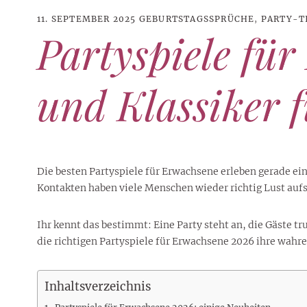
11. SEPTEMBER 2025
GEBURTSTAGSSPRÜCHE
,
PARTY-T
Partyspiele fü
und Klassiker f
Die besten Partyspiele für Erwachsene erleben gerade ei
Kontakten haben viele Menschen wieder richtig Lust aufs
Ihr kennt das bestimmt: Eine Party steht an, die Gäste 
21. JUNI 2026
DANI KLIEBER NACKT
,
DANI KLIEBER
die richtigen Partyspiele für Erwachsene 2026 ihre wahre 
1. AUGUST 2026
GEBURTSTAGSFEIER
,
2. AUGUST 2026
NUDE
,
PROMI-ALARM
HOROSKOP
,
STAR-CHECK
,
HOROSKOP DER LIEBE
,
STARS
,
STYLE
,
,
12. JULI 2026
FASHION
,
LUXUSMODE
GEBURTSTAGSGESCHENKE
,
PARTY-TIPPS
9. JULI 2026
TRAVEL
STERNZEICHEN
,
TAGESHOROSKOP
STYLE-CHECK
,
WOCHENHOROSKOP
Leiser Stil? Wie Minimalismus
Tolle Torte zum Geburtstag –
Geburtstagsreisen statt
Liebe-Wochenhoroskop 3. bis 9.
Dani Klieber – Alter, Wohnort
28. MAI 2026
DATING
,
TESTS
Inhaltsverzeichnis
die lauteste Botschaft sendet
einfache Ideen und schnelle
Alltagstrott – schöne
und Einkommen des TikTok-
August 2026 für alle
Casual Dating – was