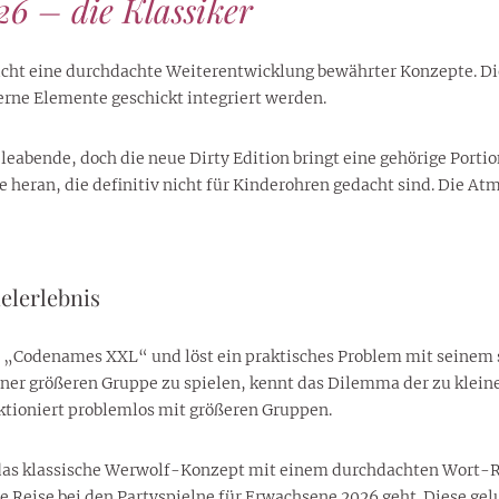
26 – die Klassiker
cht eine durchdachte Weiterentwicklung bewährter Konzepte. Die
erne Elemente geschickt integriert werden.
ieleabende, doch die neue Dirty Edition bringt eine gehörige Porti
ffe heran, die definitiv nicht für Kinderohren gedacht sind. Die A
elerlebnis
 „Codenames XXL“ und löst ein praktisches Problem mit seinem si
einer größeren Gruppe zu spielen, kennt das Dilemma der zu klein
tioniert problemlos mit größeren Gruppen.
kt das klassische Werwolf-Konzept mit einem durchdachten Wort-
ie Reise bei den Partyspielne für Erwachsene 2026 geht. Diese g