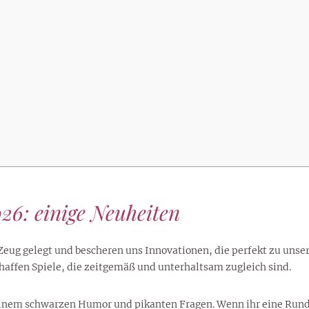
lustigen Sprüche helfen beim
Profi
Traumurlaub im
Start, Teilnehmer, Gagen und
BMI-Rechner für Frauen 2026
Ausblick für Frauen und
Gratulieren
schneeweißen Salzburger
Skandale
– Online-Rechner mit
Männer aller Sternzeichen
Land
hilfreichen Tipps
26: einige Neuheiten
s Zeug gelegt und bescheren uns Innovationen, die perfekt zu uns
haffen Spiele, die zeitgemäß und unterhaltsam zugleich sind.
seinem schwarzen Humor und pikanten Fragen. Wenn ihr eine Runde