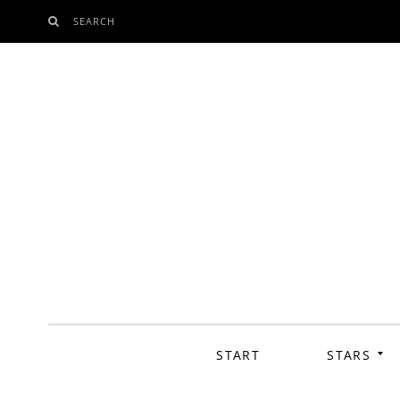
SEARCH
SKIP
TO
CONTENT
START
STARS