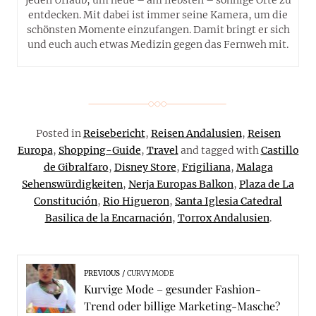
jeden Urlaub, um neue – am liebsten – sonnige Orte zu
entdecken. Mit dabei ist immer seine Kamera, um die
schönsten Momente einzufangen. Damit bringt er sich
und euch auch etwas Medizin gegen das Fernweh mit.
Posted in
Reisebericht
,
Reisen Andalusien
,
Reisen
Europa
,
Shopping-Guide
,
Travel
and tagged with
Castillo
de Gibralfaro
,
Disney Store
,
Frigiliana
,
Malaga
Sehenswürdigkeiten
,
Nerja Europas Balkon
,
Plaza de La
Constitución
,
Rio Higueron
,
Santa Iglesia Catedral
Basilica de la Encarnación
,
Torrox Andalusien
.
PREVIOUS
CURVY MODE
Kurvige Mode – gesunder Fashion-
Trend oder billige Marketing-Masche?