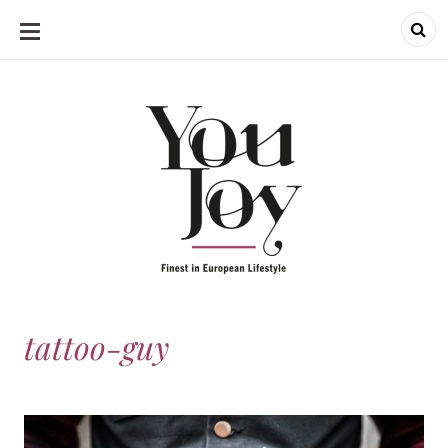
SKIP
TO
CONTENT
tattoo-guy