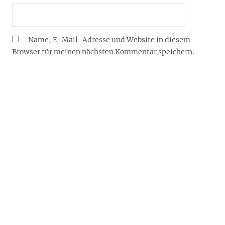
Name, E-Mail-Adresse und Website in diesem
Browser für meinen nächsten Kommentar speichern.
YOUJOY® – DEIN LIFESTYLE-BLOG FÜR 2026
Willkommen auf dem Lifestyle-Blog von YouJoy®: