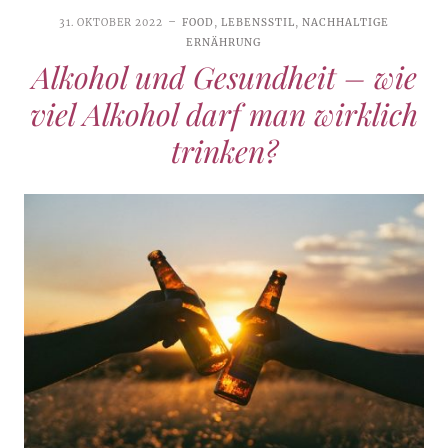
31. OKTOBER 2022
FOOD
,
LEBENSSTIL
,
NACHHALTIGE
ERNÄHRUNG
Alkohol und Gesundheit – wie
viel Alkohol darf man wirklich
trinken?