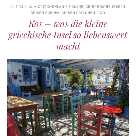
26. JULI 2018
GRIECHENLAND-URLAUB
,
GRIECHISCHE INSELN
,
REISEN EUROPA
,
REISEN GRIECHENLAND
Kos – was die kleine
griechische Insel so liebenswert
macht