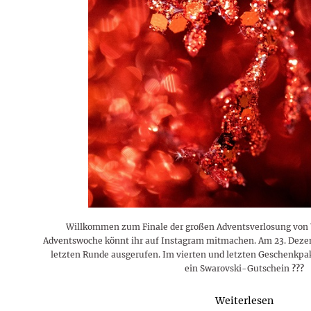
Rezepte
Erinnerungen für viele weitere
Sternzeichen
Stars 2026
dahintersteckt und was bei
MORE
Jahre
Plattformen zu beachten ist
MORE
MORE
MORE
MORE
MORE
Willkommen zum Finale der großen Adventsverlosung von Y
Adventswoche könnt ihr auf Instagram mitmachen. Am 23. Deze
letzten Runde ausgerufen. Im vierten und letzten Geschenkpa
ein Swarovski-Gutschein
?
?
?
Weiterlesen