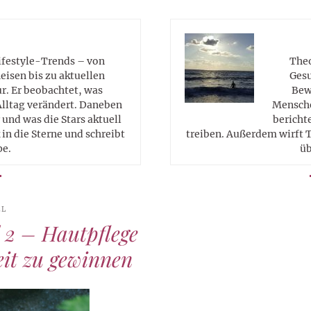
Lifestyle-Trends – von
Theo
eisen bis zu aktuellen
Gesu
. Er beobachtet, was
Bew
Alltag verändert. Daneben
Mensche
 und was die Stars aktuell
berichte
in die Sterne und schreibt
treiben. Außerdem wirft T
pe.
üb
EL
 2 – Hautpflege
eit zu gewinnen