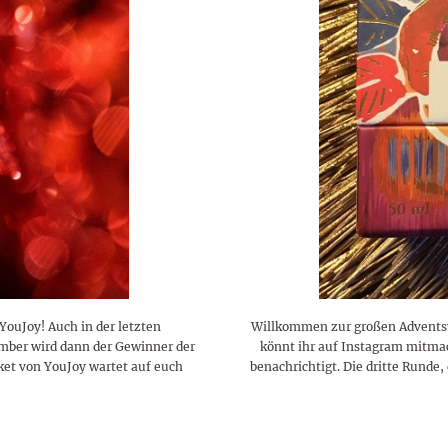
lustigen Sprüche helfen beim
Profi
Traumurlaub im
Start, Teilnehmer, Gagen und
BMI-Rechner für Frauen 2026
Ausblick für Frauen und
Gratulieren
schneeweißen Salzburger
Skandale
– Online-Rechner mit
Männer aller Sternzeichen
Land
hilfreichen Tipps
ouJoy! Auch in der letzten
Willkommen zur großen Adventsve
mber wird dann der Gewinner der
könnt ihr auf Instagram mitma
ket von YouJoy wartet auf euch
benachrichtigt. Die dritte Runde,