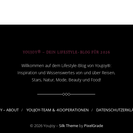
YOUJOY® – DEIN LIFESTYLE-BLOG FÜR 2026
Willkommen auf dem Lifestyle-Blog von YouJoy®:
Inspiration und Wissenswertes von und über Reisen,
Stars, Natur, Mode, Beauty und Food!
OY – ABOUT
YOUJOY-TEAM & -KOOPERATIONEN
DATENSCHUTZERKL
© 2026 YouJoy –
Silk Theme
by
PixelGrade