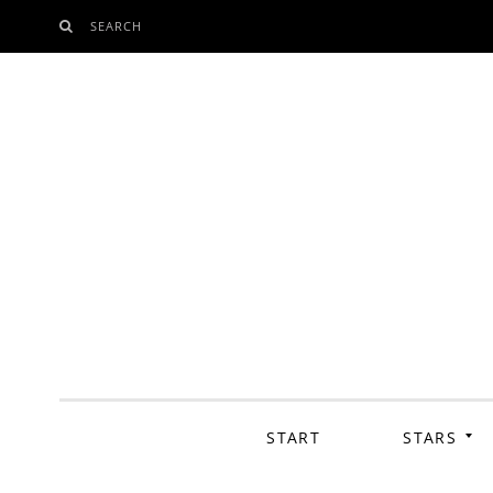
SEARCH
SKIP
TO
CONTENT
START
STARS