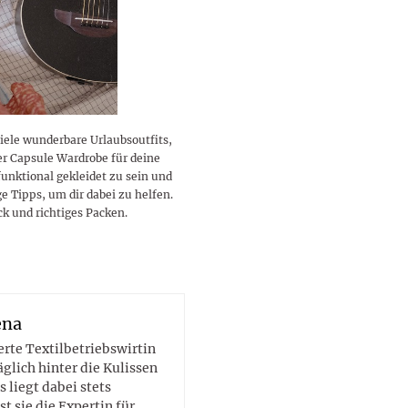
lustigen Sprüche helfen beim
Profi
Traumurlaub im
Start, Teilnehmer, Gagen und
BMI-Rechner für Frauen 2026
Ausblick für Frauen und
Gratulieren
schneeweißen Salzburger
Skandale
– Online-Rechner mit
Männer aller Sternzeichen
Land
hilfreichen Tipps
viele wunderbare Urlaubsoutfits,
er Capsule Wardrobe für deine
funktional gekleidet zu sein und
e Tipps, um dir dabei zu helfen.
k und richtiges Packen.
ena
erte Textilbetriebswirtin
glich hinter die Kulissen
 liegt dabei stets
ist sie die Expertin für