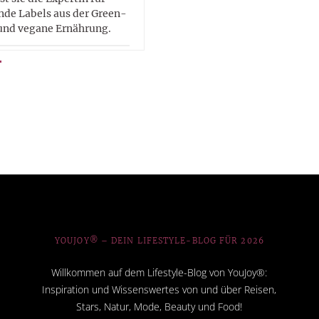
de Labels aus der Green-
und vegane Ernährung.
YOUJOY® – DEIN LIFESTYLE-BLOG FÜR 2026
Willkommen auf dem Lifestyle-Blog von YouJoy®:
Inspiration und Wissenswertes von und über Reisen,
Stars, Natur, Mode, Beauty und Food!