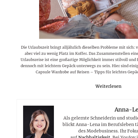
Rezepte
Erinnerungen für viele weitere
Sternzeichen
Stars 2026
dahintersteckt und was bei
MORE
Jahre
Plattformen zu beachten ist
MORE
MORE
MORE
MORE
MORE
Die Urlaubszeit bringt alljährlich dieselben Probleme mit sich: 
aber viel zu wenig Platz im Koffer. Das Zusammenstellen ein
Urlaubsreise ist eine großartige Möglichkeit immer stilvoll und 
dennoch mit leichtem Gepäck unterwegs zu sein. Hier sind einig
Capsule Wardrobe auf Reisen – Tipps für leichtes Gepäc
Weiterlesen
Anna-L
Als gelernte Schneiderin und studi
blickt Anna-Lena im Berufsleben tä
des Modebusiness. Ihr Fokus
auf
Nachhaltigkeit
. Bei YouJoy 