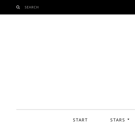
SEARCH
SKIP
TO
CONTENT
START
STARS