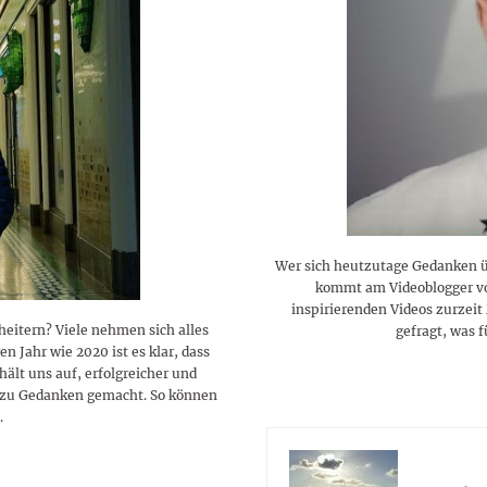
lustigen Sprüche helfen beim
Profi
Traumurlaub im
Start, Teilnehmer, Gagen und
BMI-Rechner für Frauen 2026
Ausblick für Frauen und
Gratulieren
schneeweißen Salzburger
Skandale
– Online-Rechner mit
Männer aller Sternzeichen
Land
hilfreichen Tipps
Wer sich heutzutage Gedanken ü
kommt am Videoblogger von
inspirierenden Videos zurzei
heitern? Viele nehmen sich alles
gefragt, was f
n Jahr wie 2020 ist es klar, dass
hält uns auf, erfolgreicher und
ierzu Gedanken gemacht. So können
.