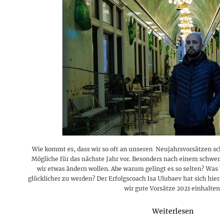
Rezepte
Erinnerungen für viele weitere
Sternzeichen
Stars 2026
dahintersteckt und was bei
MORE
Jahre
Plattformen zu beachten ist
MORE
MORE
MORE
MORE
MORE
Wie kommt es, dass wir so oft an unseren Neujahrsvorsätzen sc
Mögliche für das nächste Jahr vor. Besonders nach einem schwere
wir etwas ändern wollen. Abe warum gelingt es so selten? Was 
glücklicher zu werden? Der Erfolgscoach Isa Ulubaev hat sich h
wir gute Vorsätze 2021 einhalten
Weiterlesen