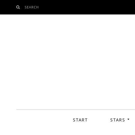
SEARCH
SKIP
TO
CONTENT
START
STARS