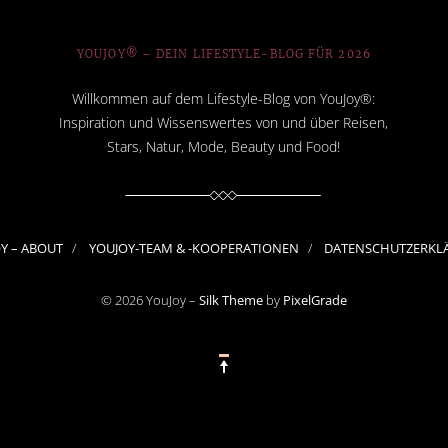
YOUJOY® – DEIN LIFESTYLE-BLOG FÜR 2026
Willkommen auf dem Lifestyle-Blog von YouJoy®:
Inspiration und Wissenswertes von und über Reisen,
Stars, Natur, Mode, Beauty und Food!
OY – ABOUT
YOUJOY-TEAM & -KOOPERATIONEN
DATENSCHUTZERKL
© 2026 YouJoy –
Silk Theme
by
PixelGrade