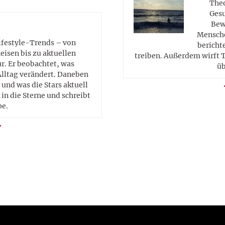
Theo
Gesu
Bew
Mensche
Lifestyle-Trends – von
berichte
eisen bis zu aktuellen
treiben. Außerdem wirft T
. Er beobachtet, was
üb
Alltag verändert. Daneben
 und was die Stars aktuell
in die Sterne und schreibt
pe.