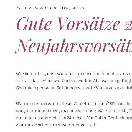
27. DEZEMBER 2020
LIFE
,
SOCIAL
Gute Vorsätze 
Neujahrsvorsätz
Wie kommt es, dass wir so oft an unseren Neujahrsvorsätz
es klar, dass wir etwas ändern wollen. Abe warum gelingt 
Gedanken gemacht. So können wir gute Vorsätze 2021 ein
21. JUNI 2026
DANI KLIEBER NACKT
,
DANI KLIEBER
Warum bleiben wir in dieser Schleife stecken? Wir mache
1. AUGUST 2026
GEBURTSTAGSFEIER
,
2. AUGUST 2026
NUDE
,
PROMI-ALARM
HOROSKOP
,
STAR-CHECK
,
HOROSKOP DER LIEBE
,
STARS
,
STYLE
,
,
12. JULI 2026
FASHION
,
LUXUSMODE
GEBURTSTAGSGESCHENKE
,
PARTY-TIPPS
9. JULI 2026
TRAVEL
vorgenommen haben, machen wir uns zusätzlich fertig. D
STERNZEICHEN
,
TAGESHOROSKOP
STYLE-CHECK
,
WOCHENHOROSKOP
Leiser Stil? Wie Minimalismus
Tolle Torte zum Geburtstag –
Geburtstagsreisen statt
einer der erfolgreichsten Mindset-YouTuber Deutschland
Liebe-Wochenhoroskop 3. bis 9.
Dani Klieber – Alter, Wohnort
28. MAI 2026
DATING
,
TESTS
die lauteste Botschaft sendet
einfache Ideen und schnelle
Alltagstrott – schöne
warum sie scheitern zusammengefasst:
und Einkommen des TikTok-
August 2026 für alle
Casual Dating – was