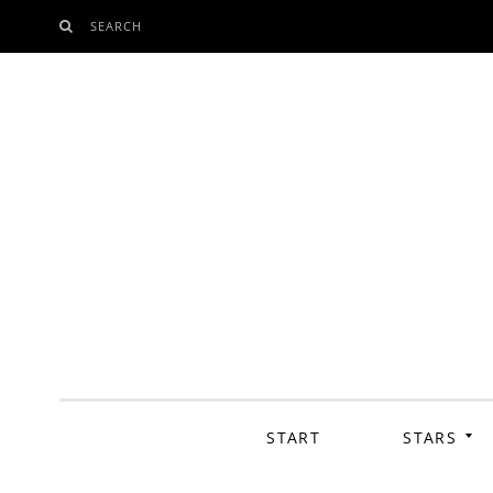
SEARCH
SKIP
TO
CONTENT
START
STARS