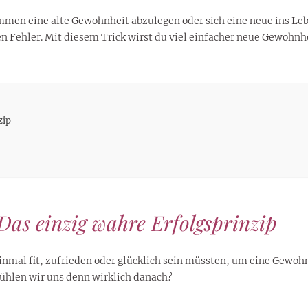
lustigen Sprüche helfen beim
Profi
Traumurlaub im
Start, Teilnehmer, Gagen und
BMI-Rechner für Frauen 2026
Ausblick für Frauen und
mmen eine alte Gewohnheit abzulegen oder sich eine neue ins Leben
Gratulieren
schneeweißen Salzburger
Skandale
– Online-Rechner mit
Männer aller Sternzeichen
n Fehler. Mit diesem Trick wirst du viel einfacher neue Gewohnh
Land
hilfreichen Tipps
zip
Das einzig wahre Erfolgsprinzip
inmal fit, zufrieden oder glücklich sein müssten, um eine Gewoh
ühlen wir uns denn wirklich danach?