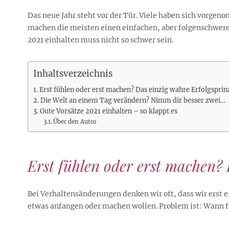
Rezepte
Erinnerungen für viele weitere
Sternzeichen
Stars 2026
dahintersteckt und was bei
MORE
Jahre
Das neue Jahr steht vor der Tür. Viele haben sich vorgeno
Plattformen zu beachten ist
MORE
machen die meisten einen einfachen, aber folgenschwere
MORE
MORE
MORE
2021 einhalten muss nicht so schwer sein.
MORE
Inhaltsverzeichnis
Erst fühlen oder erst machen? Das einzig wahre Erfolgsprin
Die Welt an einem Tag verändern? Nimm dir besser zwei…
Gute Vorsätze 2021 einhalten – so klappt es
Über den Autor
Erst fühlen oder erst machen? 
Bei Verhaltensänderungen denken wir oft, dass wir erst e
etwas anfangen oder machen wollen. Problem ist: Wann f