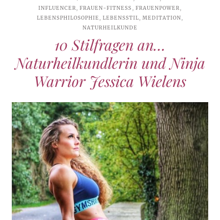
INFLUENCER
,
FRAUEN-FITNESS
,
FRAUENPOWER
,
LEBENSPHILOSOPHIE
,
LEBENSSTIL
,
MEDITATION
,
NATURHEILKUNDE
10 Stilfragen an…
Naturheilkundlerin und Ninja
Warrior Jessica Wielens