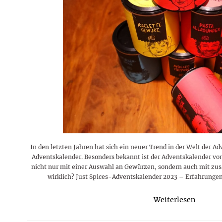
Rezepte
Erinnerungen für viele weitere
Sternzeichen
Stars 2026
dahintersteckt und was bei
MORE
Jahre
Plattformen zu beachten ist
MORE
MORE
MORE
MORE
MORE
In den letzten Jahren hat sich ein neuer Trend in der Welt der A
Adventskalender. Besonders bekannt ist der Adventskalender von 
nicht nur mit einer Auswahl an Gewürzen, sondern auch mit zusä
wirklich? Just Spices-Adventskalender 2023 – Erfahrungen
Weiterlesen