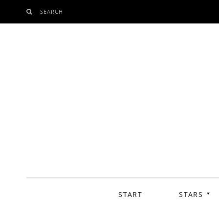
SEARCH
SKIP
TO
CONTENT
START
STARS