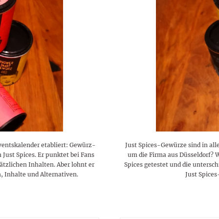
lustigen Sprüche helfen beim
Profi
Traumurlaub im
Start, Teilnehmer, Gagen und
BMI-Rechner für Frauen 2026
Ausblick für Frauen und
Gratulieren
schneeweißen Salzburger
Skandale
– Online-Rechner mit
Männer aller Sternzeichen
Land
hilfreichen Tipps
dventskalender etabliert: Gewürz-
Just Spices-Gewürze sind in al
Just Spices. Er punktet bei Fans
um die Firma aus Düsseldorf? 
tzlichen Inhalten. Aber lohnt er
Spices getestet und die unters
, Inhalte und Alternativen.
Just Spices