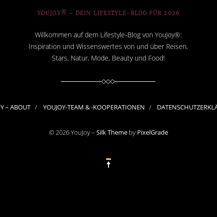
YOUJOY® – DEIN LIFESTYLE-BLOG FÜR 2026
Willkommen auf dem Lifestyle-Blog von YouJoy®:
Inspiration und Wissenswertes von und über Reisen,
Stars, Natur, Mode, Beauty und Food!
OY – ABOUT
YOUJOY-TEAM & -KOOPERATIONEN
DATENSCHUTZERKL
© 2026 YouJoy –
Silk Theme
by
PixelGrade