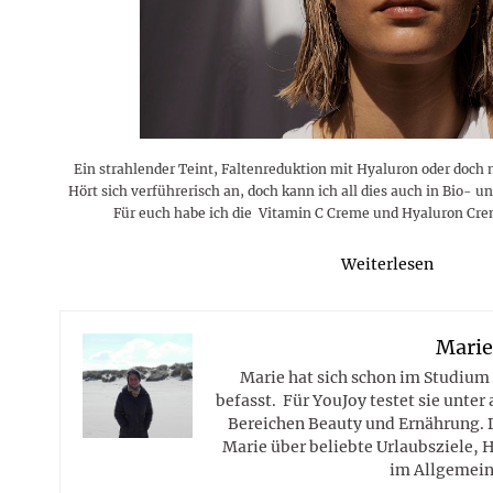
Rezepte
Erinnerungen für viele weitere
Sternzeichen
Stars 2026
dahintersteckt und was bei
MORE
Jahre
Plattformen zu beachten ist
MORE
MORE
MORE
MORE
MORE
Ein strahlender Teint, Faltenreduktion mit Hyaluron oder doch
Hört sich verführerisch an, doch kann ich all dies auch in Bio
Für euch habe ich die Vitamin C Creme und Hyaluron Cre
Weiterlesen
Mari
Marie hat sich schon im Studium
befasst. Für YouJoy testet sie unte
Bereichen Beauty und Ernährung. 
Marie über beliebte Urlaubsziele, 
im Allgemein