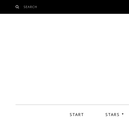
SEARCH
SKIP
TO
CONTENT
START
STARS