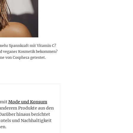
lustigen Sprüche helfen beim
Profi
Traumurlaub im
Start, Teilnehmer, Gagen und
BMI-Rechner für Frauen 2026
Ausblick für Frauen und
Gratulieren
schneeweißen Salzburger
Skandale
– Online-Rechner mit
Männer aller Sternzeichen
Land
hilfreichen Tipps
 mehr Spannkraft mit Vitamin C?
- und veganer Kosmetik bekommen?
me von Cosphera getestet.
e
 mit
Mode und Konsum
r anderem Produkte aus den
Darüber hinaus berichtet
Hotels und Nachhaltigkeit
en.