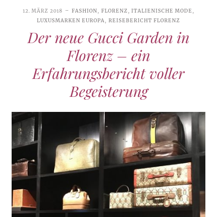
12. MÄRZ 2018
FASHION
,
FLORENZ
,
ITALIENISCHE MODE
,
LUXUSMARKEN EUROPA
,
REISEBERICHT FLORENZ
Der neue Gucci Garden in
Florenz – ein
Erfahrungsbericht voller
Begeisterung