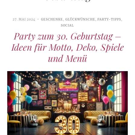
27. MAI 2024
GESCHENKE
,
GLÜCKWÜNSCHE
,
PARTY-TIPPS
,
SOCIAL
Party zum 30. Geburtstag –
Ideen für Motto, Deko, Spiele
und Menü