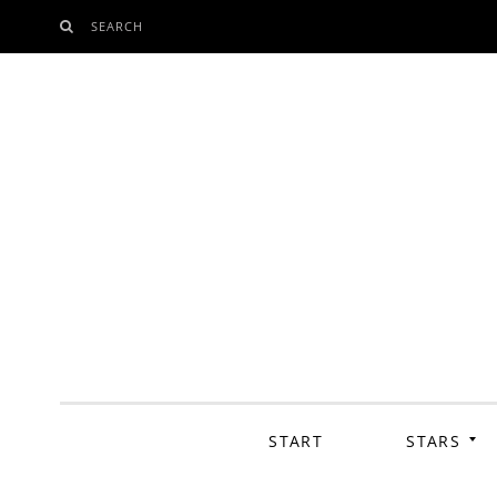
SEARCH
SKIP
TO
CONTENT
START
STARS