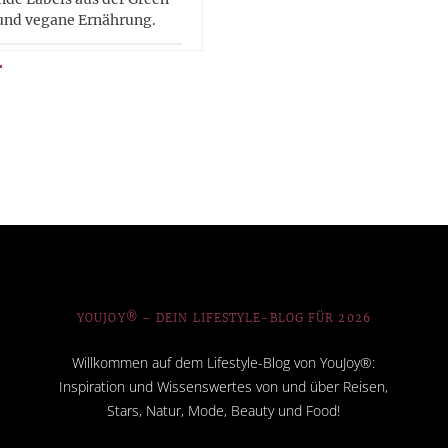
und vegane Ernährung.
YOUJOY® – DEIN LIFESTYLE-BLOG FÜR 2026
Willkommen auf dem Lifestyle-Blog von YouJoy®:
Inspiration und Wissenswertes von und über Reisen,
Stars, Natur, Mode, Beauty und Food!