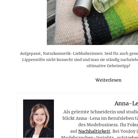
Rezepte
Erinnerungen für viele weitere
Sternzeichen
Stars 2026
dahintersteckt und was bei
MORE
Jahre
Plattformen zu beachten ist
MORE
MORE
MORE
MORE
MORE
Aufgepasst, Naturkosmetik-Liebhaberinnen: Seid Ihr auch gen
Lippenstifte nicht kussecht sind und man sie ständig nachzi
ultimative Geheimtipp!
Weiterlesen
Anna-L
Als gelernte Schneiderin und studi
blickt Anna-Lena im Berufsleben tä
des Modebusiness. Ihr Fokus
auf
Nachhaltigkeit
. Bei YouJoy 
Modebranchen-Insights, aufstreben