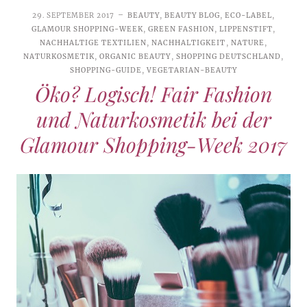
29. SEPTEMBER 2017
BEAUTY
,
BEAUTY BLOG
,
ECO-LABEL
,
GLAMOUR SHOPPING-WEEK
,
GREEN FASHION
,
LIPPENSTIFT
,
NACHHALTIGE TEXTILIEN
,
NACHHALTIGKEIT
,
NATURE
,
NATURKOSMETIK
,
ORGANIC BEAUTY
,
SHOPPING DEUTSCHLAND
,
SHOPPING-GUIDE
,
VEGETARIAN-BEAUTY
Öko? Logisch! Fair Fashion
und Naturkosmetik bei der
Glamour Shopping-Week 2017