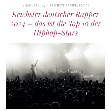
14. JANUAR 2024
REICHSTE RAPPER
,
SOCIAL
Reichster deutscher Rapper
2024 – das ist die Top 10 der
Hiphop-Stars