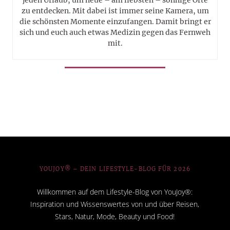
jeden Urlaub, um neue – am liebsten – sonnige Orte
zu entdecken. Mit dabei ist immer seine Kamera, um
die schönsten Momente einzufangen. Damit bringt er
sich und euch auch etwas Medizin gegen das Fernweh
mit.
YOUJOY® – DEIN LIFESTYLE-BLOG FÜR 2026
Willkommen auf dem Lifestyle-Blog von YouJoy®:
Inspiration und Wissenswertes von und über Reisen,
Stars, Natur, Mode, Beauty und Food!