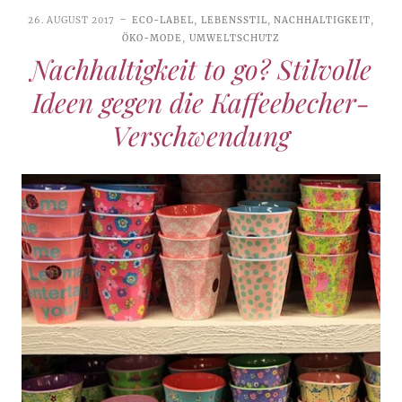
26. AUGUST 2017
ECO-LABEL
,
LEBENSSTIL
,
NACHHALTIGKEIT
,
ÖKO-MODE
,
UMWELTSCHUTZ
Nachhaltigkeit to go? Stilvolle
Ideen gegen die Kaffeebecher-
Verschwendung