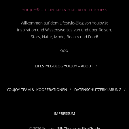
YOUJOY® – DEIN LIFESTYLE-BLOG FÜR 2026
Willkommen auf dem Lifestyle-Blog von YouJoy®:
Inspiration und Wissenswertes von und über Reisen,
Stars, Natur, Mode, Beauty und Food!
LIFESTYLE-BLOG YOUJOY – ABOUT
YOUJOY-TEAM & -KOOPERATIONEN
DATENSCHUTZERKLÄRUNG
IMPRESSUM
© 2026 YouJoy –
Silk Theme
by
PixelGrade