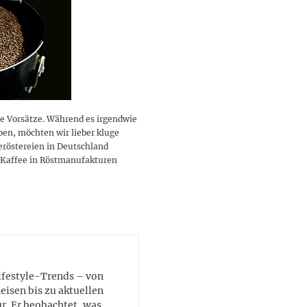
lustigen Sprüche helfen beim
Profi
Traumurlaub im
Start, Teilnehmer, Gagen und
BMI-Rechner für Frauen 2026
Ausblick für Frauen und
Gratulieren
schneeweißen Salzburger
Skandale
– Online-Rechner mit
Männer aller Sternzeichen
Land
hilfreichen Tipps
ute Vorsätze. Während es irgendwie
ben, möchten wir lieber kluge
eröstereien in Deutschland
 Kaffee in Röstmanufakturen
Lifestyle-Trends – von
eisen bis zu aktuellen
. Er beobachtet, was