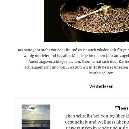
Rezepte
Erinnerungen für viele weitere
Sternzeichen
Stars 2026
dahintersteckt und was bei
MORE
Jahre
Plattformen zu beachten ist
MORE
MORE
MORE
MORE
MORE
Das neue Jahr steht vor der Tür und es ist auch wieder Zeit für g
wenig motivierend ist, alles Mögliche im neuen Jahr aufzuge
Änderungsvorschläge machen. Sabrina hat sich über Kaffe
schlaugemacht und weiß, warum wir in 2018 besser unseren
kaufen sollten.
Weiterlesen
Theo
Theo schreibt bei YouJoy über 
Gesundheit und Wellness über R
Bewegungen in Mode und Kultur