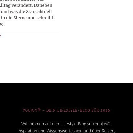
Alltag verändert. Daneben
 und was die Stars aktuell
in die Sterne und schreibt
pe.
YOUJOY® – DEIN LIFESTYLE-BLOG FÜR 2026
Willkommen auf dem Lifestyle-Blog von YouJoy®:
Inspiration und Wissenswertes von und über Reisen,