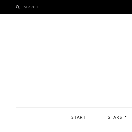
SEARCH
SKIP
TO
CONTENT
START
STARS