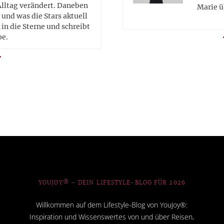
Alltag verändert. Daneben
Marie ü
 und was die Stars aktuell
in die Sterne und schreibt
pe.
YOUJOY® – DEIN LIFESTYLE-BLOG FÜR 2026
Willkommen auf dem Lifestyle-Blog von YouJoy®:
Inspiration und Wissenswertes von und über Reisen,