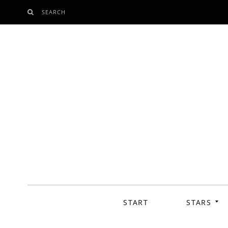
SEARCH
SKIP
TO
CONTENT
START
STARS