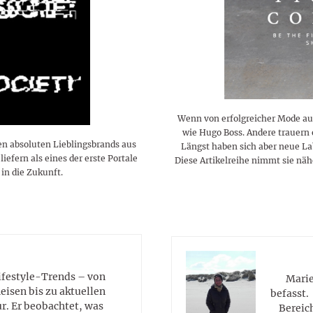
lustigen Sprüche helfen beim
Profi
Traumurlaub im
Start, Teilnehmer, Gagen und
BMI-Rechner für Frauen 2026
Ausblick für Frauen und
Gratulieren
schneeweißen Salzburger
Skandale
– Online-Rechner mit
Männer aller Sternzeichen
Land
hilfreichen Tipps
Wenn von erfolgreicher Mode au
wie Hugo Boss. Andere trauern 
en absoluten Lieblingsbrands aus
Längst haben sich aber neue L
iefern als eines der erste Portale
Diese Artikelreihe nimmt sie näh
in die Zukunft.
Lifestyle-Trends – von
Marie
eisen bis zu aktuellen
befasst.
. Er beobachtet, was
Bereic