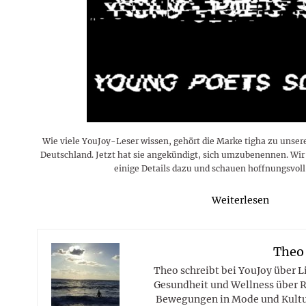
Rezepte
Erinnerungen für viele weitere
Sternzeichen
Stars 2026
dahintersteckt und was bei
MORE
Jahre
Plattformen zu beachten ist
MORE
MORE
MORE
MORE
MORE
Wie viele YouJoy-Leser wissen, gehört die Marke tigha zu unser
Deutschland. Jetzt hat sie angekündigt, sich umzubenennen. Wir l
einige Details dazu und schauen hoffnungsvoll 
Weiterlesen
Theo
Theo schreibt bei YouJoy über 
Gesundheit und Wellness über R
Bewegungen in Mode und Kultur