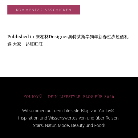
Published in
来柏林Designer奥特莱斯享狗年新春贺岁超值礼
遇 大家一起旺旺旺
YOUJOY® – DEIN LIFESTYLE-BLOG FÜR 2026
Willkommen auf dem Lifestyle-Blog von YouJoy®:
Inspiration und Wissenswertes von und über Reisen,
Stars, Natur, Mode, Beauty und Food!