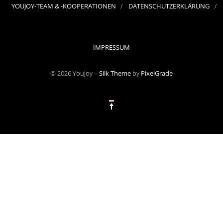
YOUJOY-TEAM & -KOOPERATIONEN
DATENSCHUTZERKLÄRUNG
IMPRESSUM
© 2026 YouJoy –
Silk Theme
by
PixelGrade