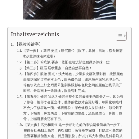
Inhaltsverzeichnis
【裸妆关键字】
【第一步】：遮瑕 要点：暗沉部位（眼下，鼻翼，唇周，额头按需
求少量涂抹液体遮瑕）
【第二步】粉底液 要点：依旧在暗沉部位稍微多涂抹一些
【第三步】画眉 眉妆重点：自然自然再自然！
【第四步】眼妆 要点：浅大地色，少量多次蘸取眼影粉，按照颜色
由浅到深的过渡依次上色，眼头颜色浅，眼尾颜色深的原理上色。
等色块依次上好之后用晕染刷将眼影各色块之间的颜色边线晕染开
即可。最后画上一条眼线，眼妆暂时完成。
【第五步】修容 我认为修容是整个妆容最重要的部分之一。因为有
了修容，脸部才会更立体，整体的妆效才会更好看。每回化妆绝对
不会少了修容这一项。修容部位：深色修额头发际线处，颧骨斜下
方，下颚骨，鼻翼两边，下嘴唇的凹陷处；浅色修眉心，鼻梁，颧
骨，上嘴唇唇尖还有下巴。
【第六步】高光和腮红 这一步相对之前的来说是最简单的一步了，
在颧骨处先扫上高光，再扫腮红，妆容基本完成，打腮红和高光的
位置要根据脸型来定。我是圆形脸，所以打高光和腮红是斜着刷从