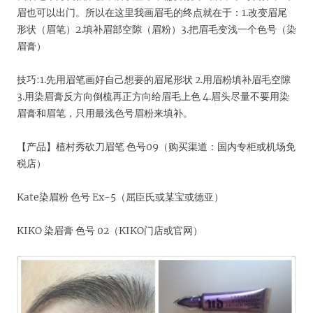
眉也可以出门。所以在这里我画眉毛的终点就在于：1.改变眉尾
形状（眉笔）2.填补眉部空隙（眉粉）3.把眉毛变浅一个色号（染
眉膏）
技巧:1.先用眉笔画好自己想要的眉尾形状 2.用眉粉填补眉毛空隙
3.用染眉膏反方向倒梳再正方向给眉毛上色 4.眉头尽量不要用染
眉膏和眉笔，只用最浅色号眉粉来填补。
【产品】植村秀砍刀眉笔 色号09（购买渠道：国内专柜或机场免
税店）
Kate染眉粉 色号 Ex-5（屈臣氏或某宝或德亚）
KIKO 染眉膏 色号 02（KIKO门店或官网）