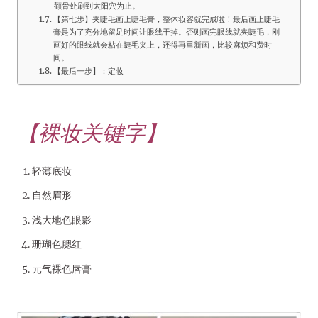
颧骨处刷到太阳穴为止。
【第七步】夹睫毛画上睫毛膏，整体妆容就完成啦！最后画上睫毛
膏是为了充分地留足时间让眼线干掉。否则画完眼线就夹睫毛，刚
画好的眼线就会粘在睫毛夹上，还得再重新画，比较麻烦和费时
间。
【最后一步】：定妆
【裸妆关键字】
轻薄底妆
自然眉形
浅大地色眼影
珊瑚色腮红
元气裸色唇膏