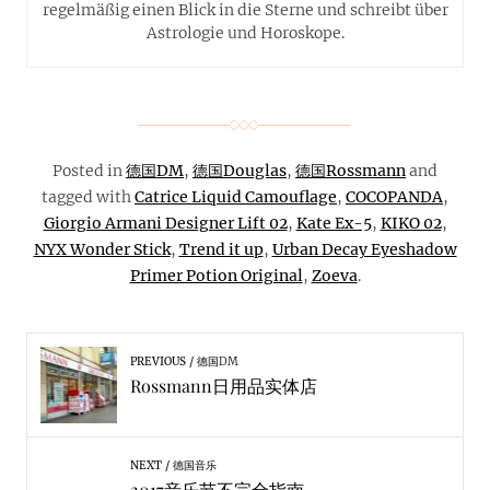
regelmäßig einen Blick in die Sterne und schreibt über
Astrologie und Horoskope.
Posted in
德国DM
,
德国Douglas
,
德国Rossmann
and
tagged with
Catrice Liquid Camouflage
,
COCOPANDA
,
Giorgio Armani Designer Lift 02
,
Kate Ex-5
,
KIKO 02
,
NYX Wonder Stick
,
Trend it up
,
Urban Decay Eyeshadow
Primer Potion Original
,
Zoeva
.
PREVIOUS
德国DM
Rossmann日用品实体店
NEXT
德国音乐
2017音乐节不完全指南