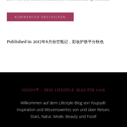
Published in
2017年6月份空瓶记，彩妆护肤平分秋色
YOUJOY® – DEIN LIFESTYLE-BLOG FÜR 2026
Willkommen auf dem Lifestyle-Blog von YouJoy®:
Inspiration und Wissenswertes von und über Reisen,
Stars, Natur, Mode, Beauty und Food!