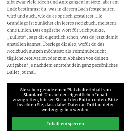
gibt zwar viele Ideen und Anregungen im Netz, aber am
Ende bestimmst du, was in diesem Buch festgehalten
wird und auch, wie du es optisch gestaltest. Die
Grundlage ist zunächst ein leeres Notizbuch, meistens
ohne Linien. Das englische Wort für Stichpunkte,
„Bullets“, sagt dir eigentlich schon, was du jetzt damit
anstellen kannst. Überlege dir also, wofür du das
Notizbuch nutzen möchtest: als Terminübersicht,
tägliche Motivation oder zum Abhaken von deinen
Aufgaben? Je nachdem entsteht dein ganz persönliches
Bullet Journal.
Sie sehen gerade einen Platzhalterinhalt von
Standard
. Um auf den eigentlichen Inhalt
zuzugreifen, klicken Sie auf den Button unten. Bitte
beachten Sie, dass dabei Daten an Drittanbieter
weitergegeben werden.
Inhalt entsperren