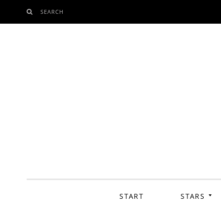
SEARCH
SKIP
TO
CONTENT
START
STARS