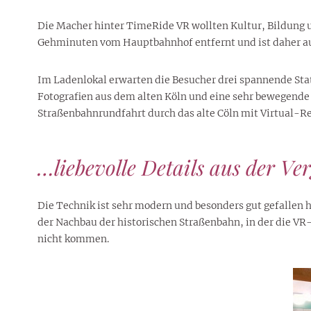
Rezepte
Erinnerungen für viele weitere
Sternzeichen
Stars 2026
dahintersteckt und was bei
MORE
Jahre
Plattformen zu beachten ist
Die Macher hinter TimeRide VR wollten Kultur, Bildung u
MORE
MORE
MORE
Gehminuten vom Hauptbahnhof entfernt und ist daher auc
MORE
MORE
Im Ladenlokal erwarten die Besucher drei spannende Stat
Fotografien aus dem alten Köln und eine sehr bewegende 
Straßenbahnrundfahrt durch das alte Cöln mit Virtual-R
…liebevolle Details aus der Ve
Die Technik ist sehr modern und besonders gut gefallen 
der Nachbau der historischen Straßenbahn, in der die VR-
nicht kommen.