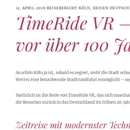
13. APRIL 2018
REISEBERICHT KÖLN
,
REISEN DEUTSC
TimeRide VR – 
vor über 100 J
So schön Köln ja ist, sobald es regnet, sieht die Stadt sch
Wetter eine bezaubernde Stadtrundfahrt ermöglicht – so
Natürlich ist die Rede von TimeRide VR, das sich innerh
21. JUNI 2026
DANI KLIEBER NACKT
,
DANI KLIEBER
die Besucher zurück in das Deutschland im frühen 20. Jah
1. AUGUST 2026
GEBURTSTAGSFEIER
,
2. AUGUST 2026
NUDE
,
PROMI-ALARM
HOROSKOP
,
STAR-CHECK
,
HOROSKOP DER LIEBE
,
STARS
,
STYLE
,
,
12. JULI 2026
FASHION
,
LUXUSMODE
GEBURTSTAGSGESCHENKE
,
PARTY-TIPPS
9. JULI 2026
TRAVEL
STERNZEICHEN
,
TAGESHOROSKOP
STYLE-CHECK
,
WOCHENHOROSKOP
Leiser Stil? Wie Minimalismus
Tolle Torte zum Geburtstag –
Geburtstagsreisen statt
Liebe-Wochenhoroskop 3. bis 9.
Dani Klieber – Alter, Wohnort
28. MAI 2026
DATING
,
TESTS
die lauteste Botschaft sendet
Zeitreise mit modernster Tech
einfache Ideen und schnelle
Alltagstrott – schöne
und Einkommen des TikTok-
August 2026 für alle
Casual Dating – was