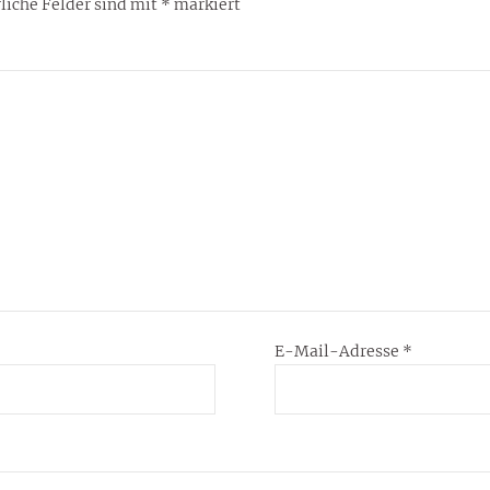
liche Felder sind mit
*
markiert
E-Mail-Adresse
*