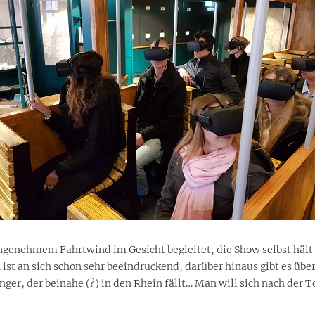
genehmem Fahrtwind im Gesicht begleitet, die Show selbst hält 
st an sich schon sehr beeindruckend, darüber hinaus gibt es übe
nger, der beinahe (?) in den Rhein fällt… Man will sich nach der T