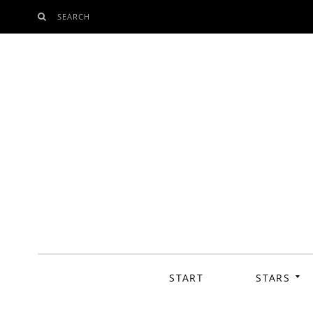
SEARCH
SKIP
TO
CONTENT
START
STARS