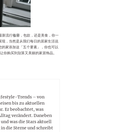
lustigen Sprüche helfen beim
Profi
Traumurlaub im
Start, Teilnehmer, Gagen und
BMI-Rechner für Frauen 2026
Ausblick für Frauen und
Gratulieren
schneeweißen Salzburger
Skandale
– Online-Rechner mit
Männer aller Sternzeichen
Land
hilfreichen Tipps
最新流行
妆容
，包款，还是美食，你一
展现，当然是从我们每日的居家生活说
您的家添加这「五个要素」，你也可以
以让你购买到划算又美丽的家居饰品。
Lifestyle-Trends – von
eisen bis zu aktuellen
. Er beobachtet, was
Alltag verändert. Daneben
 und was die Stars aktuell
in die Sterne und schreibt