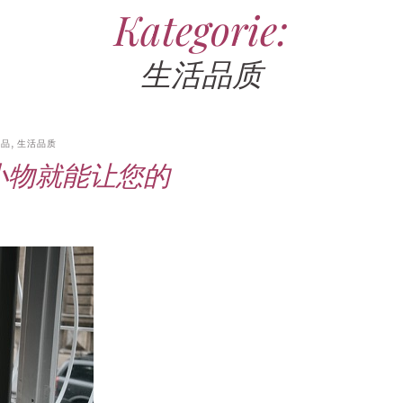
Kategorie:
16. JUNI 2026
17. JULI 2026
15. APRIL 2026
7. JULI 2026
28. JULI 2026
13. JUNI 2026
FASHION
REISEBERICHT
PROMI-ALARM
HOROSKOP
FRAUEN-FITNESS
,
STYLE
,
,
,
,
STYLE
STAR-
,
,
CHECK
GEBURTSTAGSGESCHENKE
GESUNDHEIT
VINTAGE-MODE
MONATSHOROSKOP
TRAVEL
,
STARS
,
,
TESTS
STYLE
,
PARTY-
生活品质
TIPPS
Selina Söder – Größe, Alter,
Wellness daheim –
60er-Jahre-Outfit für Männer
Horoskop für August 2026 –
Bahnfahren als Lifestyle? Wie
Ausgefallene Geldgeschenke
Freund und Reiten der
Saunagänge für Entspannung
– lässige Looks für den
Ausblick für Frauen und
die Deutsche Bahn die letzten
zum Geburtstag – kreative
Politiker-Tochter
und Regeneration im Alltag
Flower-Power-Auftritt
Männer aller Sternzeichen
Fans verliert
Ideen und Verpackungen
饰品
,
生活品质
小物就能让您的
22. APRIL 2026
11. APRIL 2026
25. JUNI 2026
25. JULI 2026
6. MAI 2026
PROMI-ALARM
HOROSKOP
2010ER-MODE
BEZIEHUNG
PROMI-ALARM
,
HOROSKOP
,
,
DATING
,
,
STAR-
,
CHECK
27. JUNI 2026
HOROSKOP DER LIEBE
FASHION
DER LIEBE
REALITY-TV
,
STARS
,
VINTAGE-MODE
,
STERNZEICHEN
,
TRAVEL
,
,
TV
SELBSTTEST
,
,
GEBURTSTAGSGESCHENKE
TESTS
TAGESHOROSKOP
,
WOCHENHOROSKOP
,
PARTY-
Victoria von der Leyen –
2010er-Jahre-Outfit für
Bauer sucht Frau
TIPPS
Bindungstyp-Test –
Liebe-Wochenhoroskop 27.7.
Familie und Karriere der
Damen – Hipster-Mode für
International 2026: Start,
Geschenke zum 18. Geburtstag
kostenloser Test für
bis 2.8.2026 für alle
ehemaligen Springreiterin
besondere Instagram-Looks
Teilnehmer, Gagen und
für Mädels selber machen
Selbstfindung, Dating und
Sternzeichen
Prognosen
Beziehung
20. APRIL 2026
17. JUNI 2026
FASHION
DEUTSCHE
19. JUNI 2026
GEBURTSTAGSSPRÜCHE
,
INFLUENCER
1. JULI 2026
,
REALITY-TV
HOROSKOP
,
,
STAR-
Accessoires für den
PARTY-TIPPS
1. APRIL 2026
REISEBERICHT
,
TRAVEL
CHECK
MONATSHOROSKOP
,
STARS
,
TV
9. APRIL 2026
BEAUTY
,
FRAUEN-
Geburtstag vergessen? Diese
persönlichen Stil – Tipps vom
Romantischer Ski-
Prominent getrennt 2026 –
Horoskop für Juli 2026 –
FITNESS
,
GESUNDHEIT
,
TESTS