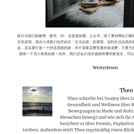
Rezepte
Erinnerungen für viele weitere
Sternzeichen
Stars 2026
dahintersteckt und was bei
MORE
Jahre
Plattformen zu beachten ist
MORE
MORE
MORE
MORE
MORE
每日当我们刷微博、脸书、IG、还是朋友圈、公众号，除了看到网红们晒
定也发现，现在小清新们也开始注「生活品质」的展现。说到生活品质的
起，其实要打造一个舒适美丽的家，并不需要花费贵重的装潢费，只要为
拥有一个另人称羡的家！此外，我们还会介绍在德国有哪些家居店，可
Weiterlesen
Theo
Theo schreibt bei YouJoy über 
Gesundheit und Wellness über R
Bewegungen in Mode und Kultur
Menschen bewegt und wie sich ihr 
berichtet er über Promis, Popkultur
treiben. Außerdem wirft Theo regelmäßig einen Blick 