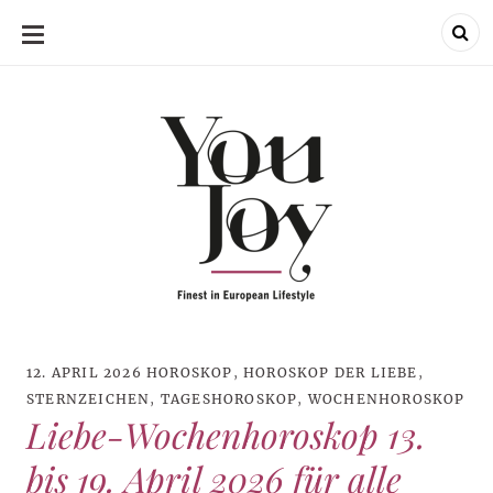
SKIP
TO
CONTENT
12. APRIL 2026
HOROSKOP
,
HOROSKOP DER LIEBE
,
STERNZEICHEN
,
TAGESHOROSKOP
,
WOCHENHOROSKOP
Liebe-Wochenhoroskop 13.
bis 19. April 2026 für alle