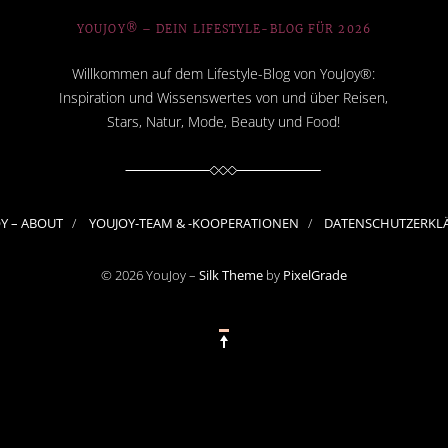
YOUJOY® – DEIN LIFESTYLE-BLOG FÜR 2026
Willkommen auf dem Lifestyle-Blog von YouJoy®:
Inspiration und Wissenswertes von und über Reisen,
Stars, Natur, Mode, Beauty und Food!
OY – ABOUT
YOUJOY-TEAM & -KOOPERATIONEN
DATENSCHUTZERKL
© 2026 YouJoy –
Silk Theme
by
PixelGrade