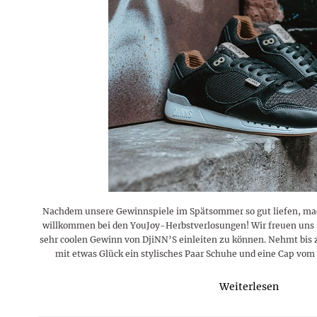
Rezepte
Erinnerungen für viele weitere
Sternzeichen
Stars 2026
dahintersteckt und was bei
MORE
Jahre
Plattformen zu beachten ist
MORE
MORE
MORE
MORE
MORE
Nachdem unsere Gewinnspiele im Spätsommer so gut liefen, mach
willkommen bei den YouJoy-Herbstverlosungen! Wir freuen uns r
sehr coolen Gewinn von DjiNN’S einleiten zu können. Nehmt bis 
mit etwas Glück ein stylisches Paar Schuhe und eine Cap vom
Weiterlesen