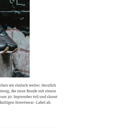
lustigen Sprüche helfen beim
Profi
Traumurlaub im
Start, Teilnehmer, Gagen und
BMI-Rechner für Frauen 2026
Ausblick für Frauen und
Gratulieren
schneeweißen Salzburger
Skandale
– Online-Rechner mit
Männer aller Sternzeichen
Land
hilfreichen Tipps
en wir einfach weiter. Herzlich
iesig, die neue Runde mit einem
zum 30. September teil und räumt
 kultigen Streetwear-Label ab.