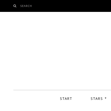
SEARCH
SKIP
TO
CONTENT
START
STARS