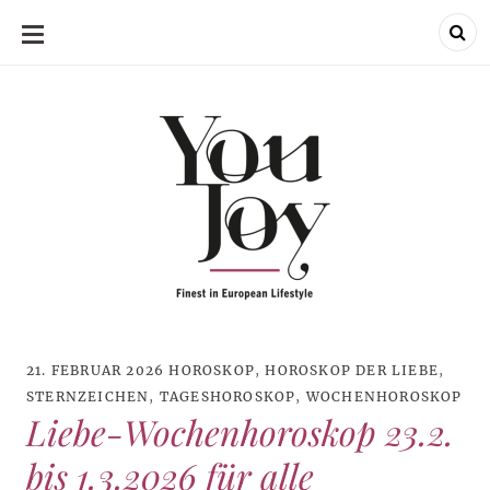
SKIP
TO
CONTENT
21. FEBRUAR 2026
HOROSKOP
,
HOROSKOP DER LIEBE
,
STERNZEICHEN
,
TAGESHOROSKOP
,
WOCHENHOROSKOP
Liebe-Wochenhoroskop 23.2.
bis 1.3.2026 für alle