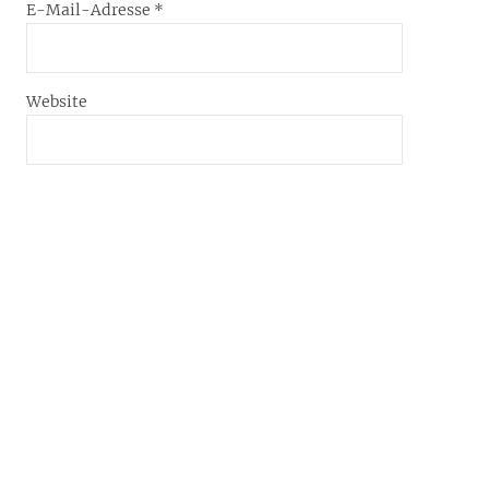
E-Mail-Adresse
*
Website
Name, E-Mail-Adresse und Website in diesem
Browser für meinen nächsten Kommentar speichern.