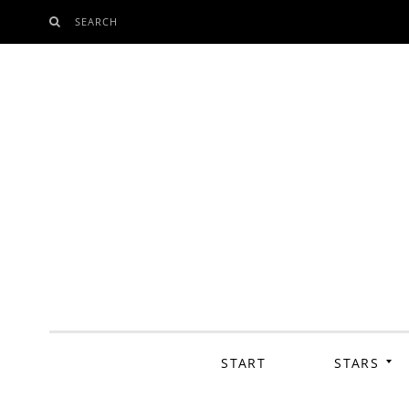
SEARCH
SKIP
TO
CONTENT
START
STARS