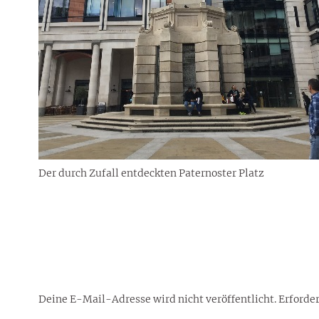
Rezepte
Erinnerungen für viele weitere
Sternzeichen
Stars 2026
dahintersteckt und was bei
MORE
Jahre
Plattformen zu beachten ist
MORE
MORE
MORE
MORE
MORE
Der durch Zufall entdeckten Paternoster Platz
Deine E-Mail-Adresse wird nicht veröffentlicht.
Erforder