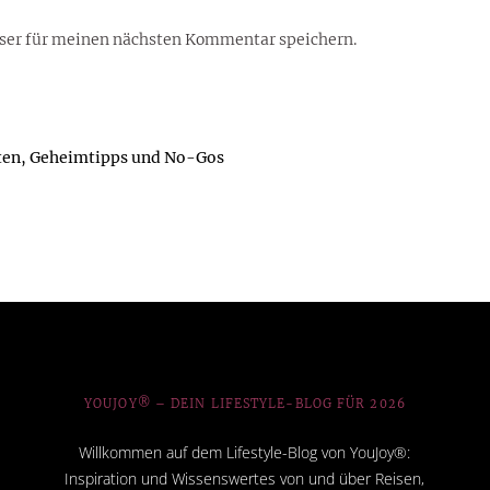
ser für meinen nächsten Kommentar speichern.
ten, Geheimtipps und No-Gos
YOUJOY® – DEIN LIFESTYLE-BLOG FÜR 2026
Willkommen auf dem Lifestyle-Blog von YouJoy®:
Inspiration und Wissenswertes von und über Reisen,