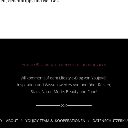
ten, Geheimtipps und No-Gos
YOUJOY® – DEIN LIFESTYLE-BLOG FÜR 2026
Willkommen auf dem Lifestyle-Blog von YouJoy®:
Inspiration und Wissenswertes von und über Reisen,
Stars, Natur, Mode, Beauty und Food!
OY – ABOUT
YOUJOY-TEAM & -KOOPERATIONEN
DATENSCHUTZERKL