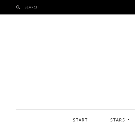
SEARCH
SKIP
TO
CONTENT
START
STARS