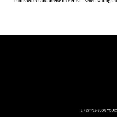
Published in
Londonreise im Herbst – Sehenswürdigkei
LIFESTYLE-BLOG YOUJ