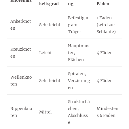
Knotenart
keitsgrad
ng
Fäden
Befestigun
1 Faden
Ankerknot
Sehr leicht
g am
(wird zur
en
Träger
Schlaufe)
Hauptmus
Kreuzknot
Leicht
ter,
4 Fäden
en
Flächen
Spiralen,
Wellenkno
Sehr leicht
Verzierung
4 Fäden
ten
en
Strukturflä
Rippenkno
chen,
Mindesten
Mittel
ten
Abschlüss
s 6 Fäden
e