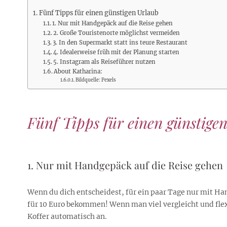
Rezepte
Erinnerungen für viele weitere
Sternzeichen
Stars 2026
dahintersteckt und was bei
MORE
Jahre
Fünf Tipps für einen günstigen Urlaub
Plattformen zu beachten ist
1. Nur mit Handgepäck auf die Reise gehen
MORE
MORE
MORE
2. Große Touristenorte möglichst vermeiden
MORE
MORE
3. In den Supermarkt statt ins teure Restaurant
4. Idealerweise früh mit der Planung starten
5. Instagram als Reiseführer nutzen
About Katharina:
Bildquelle: Pexels
Fünf Tipps für einen günstige
1. Nur mit Handgepäck auf die Reise gehen
Wenn du dich entscheidest, für ein paar Tage nur mit H
für 10 Euro bekommen! Wenn man viel vergleicht und flexib
Koffer automatisch an.