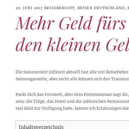
20. JUNI 2017
REISEBERICHT
,
REISEN DEUTSCHLAND
,
Mehr Geld fürs
den kleinen Ge
Die Sommerzeit infiziert aktuell fast alle mit Reisefieb
Sonnengarantie, aber nicht alle können sich den Traumur
Packt dich das Fernweh, aber dein Portemonnaie sagt dir, d
21. JUNI 2026
DANI KLIEBER NACKT
,
DANI KLIEBER
sein: die Flüge, das Hotel und die zahlreichen Restaura
1. AUGUST 2026
GEBURTSTAGSFEIER
,
2. AUGUST 2026
NUDE
,
PROMI-ALARM
HOROSKOP
,
STAR-CHECK
,
HOROSKOP DER LIEBE
,
STARS
,
STYLE
,
,
12. JULI 2026
FASHION
,
LUXUSMODE
GEBURTSTAGSGESCHENKE
,
PARTY-TIPPS
9. JULI 2026
TRAVEL
viel Geld zur Verfügung habe, konnte ich Erfahrungen da
STERNZEICHEN
,
TAGESHOROSKOP
STYLE-CHECK
,
WOCHENHOROSKOP
Leiser Stil? Wie Minimalismus
Tolle Torte zum Geburtstag –
Geburtstagsreisen statt
Liebe-Wochenhoroskop 3. bis 9.
Dani Klieber – Alter, Wohnort
28. MAI 2026
DATING
,
TESTS
die lauteste Botschaft sendet
einfache Ideen und schnelle
Alltagstrott – schöne
und Einkommen des TikTok-
August 2026 für alle
Casual Dating – was
Inhaltsverzeichnis