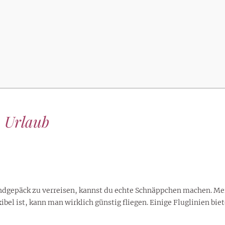
lustigen Sprüche helfen beim
Profi
Traumurlaub im
Start, Teilnehmer, Gagen und
BMI-Rechner für Frauen 2026
Ausblick für Frauen und
Gratulieren
schneeweißen Salzburger
Skandale
– Online-Rechner mit
Männer aller Sternzeichen
Land
hilfreichen Tipps
n Urlaub
andgepäck zu verreisen, kannst du echte Schnäppchen machen. Me
el ist, kann man wirklich günstig fliegen. Einige Fluglinien bie