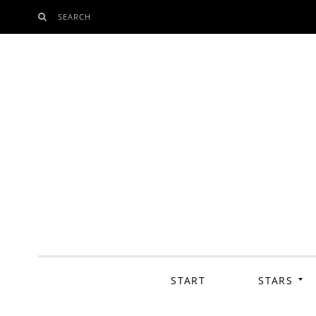
SEARCH
SKIP
TO
CONTENT
START
STARS