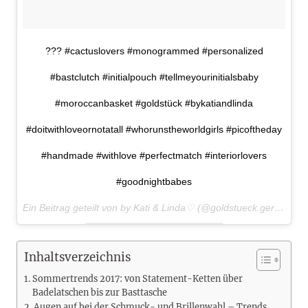
??? #cactuslovers #monogrammed #personalized
#bastclutch #initialpouch #tellmeyourinitialsbaby
#moroccanbasket #goldstück #bykatiandlinda
#doitwithloveornotatall #whorunstheworldgirls #picoftheday
#handmade #withlove #perfectmatch #interiorlovers
#goodnightbabes
Ein Beitrag geteilt von by Kati & Linda♡ (@goldstueck.germany) am
Inhaltsverzeichnis
Sommertrends 2017: von Statement-Ketten über
Badelatschen bis zur Basttasche
Augen auf bei der Schmuck- und Brillenwahl – Trends