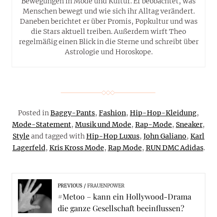
Bewegungen in Mode und Kultur. Er beobachtet, was
Menschen bewegt und wie sich ihr Alltag verändert.
Daneben berichtet er über Promis, Popkultur und was
die Stars aktuell treiben. Außerdem wirft Theo
regelmäßig einen Blick in die Sterne und schreibt über
Astrologie und Horoskope.
Posted in
Baggy-Pants
,
Fashion
,
Hip-Hop-Kleidung
,
Mode-Statement
,
Musik und Mode
,
Rap-Mode
,
Sneaker
,
Style
and tagged with
Hip-Hop Luxus
,
John Galiano
,
Karl
Lagerfeld
,
Kris Kross Mode
,
Rap Mode
,
RUN DMC Adidas
.
PREVIOUS
FRAUENPOWER
#Metoo – kann ein Hollywood-Drama
die ganze Gesellschaft beeinflussen?