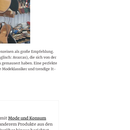
lustigen Sprüche helfen beim
Profi
Traumurlaub im
Start, Teilnehmer, Gagen und
BMI-Rechner für Frauen 2026
Ausblick für Frauen und
Gratulieren
schneeweißen Salzburger
Skandale
– Online-Rechner mit
Männer aller Sternzeichen
Land
hilfreichen Tipps
nenreisen als große Empfehlung.
lisch: Avarcas), die sich von der
 gemausert haben. Eine perfekte
e Modeklassiker und trendige It-
e
 mit
Mode und Konsum
r anderem Produkte aus den