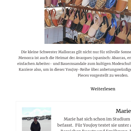
Rezepte
Erinnerungen für viele weitere
Sternzeichen
Stars 2026
dahintersteckt und was bei
MORE
Jahre
Plattformen zu beachten ist
MORE
MORE
MORE
MORE
MORE
Die kleine Schwester Mallorcas gilt nicht nur für stilvolle Son
Menorca ist auch die Heimat der Avarques (spanisch: Abarcas, eng
einfachen Arbeiter- und Bauernsandale zum kultigen Modeschuh
Karriere also, um in dieser YouJoy-Reihe über anbetungswürdig
Pieces vorgestellt zu werden.
Weiterlesen
Mari
Marie hat sich schon im Studium
befasst. Für YouJoy testet sie unte