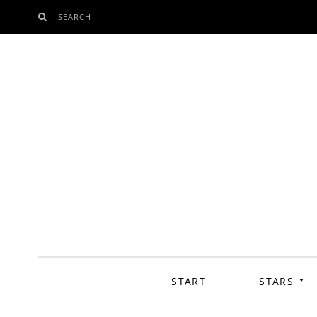
SEARCH
SKIP
TO
CONTENT
START
STARS