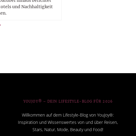
Darüber hinaus berichtet
Hotels und Nachhaltigkeit
en.
YOUJOY® – DEIN LIFESTYLE-BLOG FÜR 2026
Willkommen auf dem Lifestyle-Blog von YouJoy®:
Inspiration und Wissenswertes von und über Reisen,
Stars, Natur, Mode, Beauty und Food!