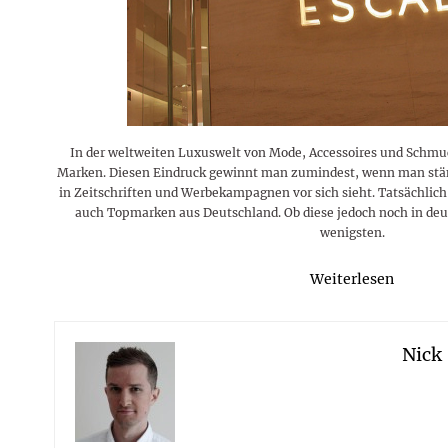
Rezepte
Erinnerungen für viele weitere
Sternzeichen
Stars 2026
dahintersteckt und was bei
MORE
Jahre
Plattformen zu beachten ist
MORE
MORE
MORE
MORE
MORE
In der weltweiten Luxuswelt von Mode, Accessoires und Schmuc
Marken. Diesen Eindruck gewinnt man zumindest, wenn man stä
in Zeitschriften und Werbekampagnen vor sich sieht. Tatsächlich
auch Topmarken aus Deutschland. Ob diese jedoch noch in deu
wenigsten.
Weiterlesen
Nick