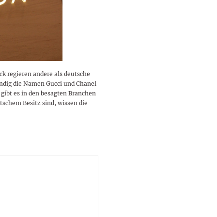
lustigen Sprüche helfen beim
Profi
Traumurlaub im
Start, Teilnehmer, Gagen und
BMI-Rechner für Frauen 2026
Ausblick für Frauen und
Gratulieren
schneeweißen Salzburger
Skandale
– Online-Rechner mit
Männer aller Sternzeichen
Land
hilfreichen Tipps
k regieren andere als deutsche
ndig die Namen Gucci und Chanel
 gibt es in den besagten Branchen
tschem Besitz sind, wissen die