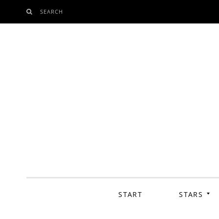
SEARCH
SKIP
TO
CONTENT
START
STARS