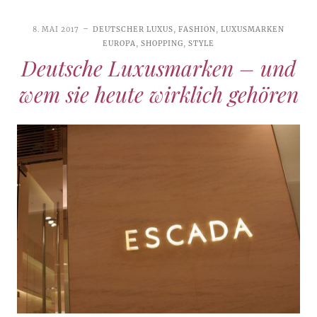
8. MAI 2017
DEUTSCHER LUXUS
,
FASHION
,
LUXUSMARKEN
EUROPA
,
SHOPPING
,
STYLE
Deutsche Luxusmarken – und
wem sie heute wirklich gehören