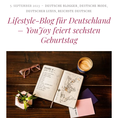
5. SEPTEMBER 2023
DEUTSCHE BLOGGER
,
DEUTSCHE MODE
,
DEUTSCHER LUXUS
,
REICHSTE DEUTSCHE
Lifestyle-Blog für Deutschland
– YouJoy feiert sechsten
Geburtstag