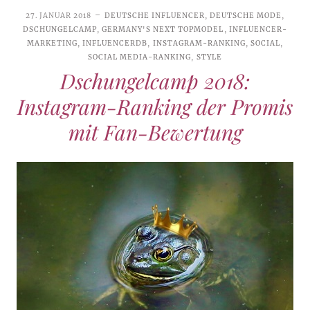
27. JANUAR 2018
DEUTSCHE INFLUENCER
,
DEUTSCHE MODE
,
DSCHUNGELCAMP
,
GERMANY'S NEXT TOPMODEL
,
INFLUENCER-
MARKETING
,
INFLUENCERDB
,
INSTAGRAM-RANKING
,
SOCIAL
,
SOCIAL MEDIA-RANKING
,
STYLE
Dschungelcamp 2018:
Instagram-Ranking der Promis
mit Fan-Bewertung