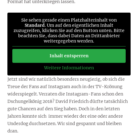
Format hat unterkriegen lassen.
Sie sehen gerade einen Platzhalterinhalt von
Standard
. Um auf den eigentlichen Inhalt
zuzugreifen, klicken Sie auf den Button unten. Bitte
beachten Sie, dass dabei Daten an Drittanbieter
weitergegeben werden.
Inhalt entsperren
Weitere Informationen
Jetzt sind wir natürlich besonders neugierig, ob sich die
Treue der Fans auf Instagram auch in der TV-Krönung
widerspiegelt. Verraten die Instagram-Fans schon den
Dschungelkönig 2018? David Friedrich dürfte tatsächlich
gute Chancen auf den Sieg haben. Doch in den letzten
Jahren konnte sich immer wieder der eine oder andere
Underdog durchsetzen. Wir sind gespannt und bleiben
dran.