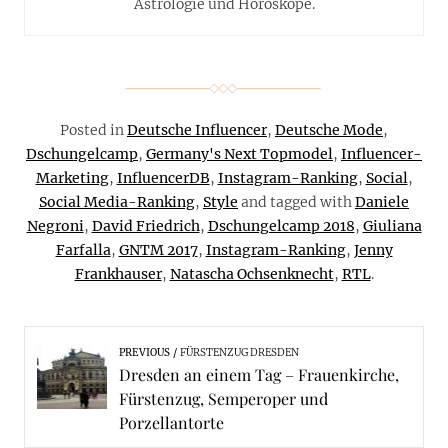
Astrologie und Horoskope.
Posted in
Deutsche Influencer
,
Deutsche Mode
,
Dschungelcamp
,
Germany's Next Topmodel
,
Influencer-
Marketing
,
InfluencerDB
,
Instagram-Ranking
,
Social
,
Social Media-Ranking
,
Style
and tagged with
Daniele
Negroni
,
David Friedrich
,
Dschungelcamp 2018
,
Giuliana
Farfalla
,
GNTM 2017
,
Instagram-Ranking
,
Jenny
Frankhauser
,
Natascha Ochsenknecht
,
RTL
.
PREVIOUS
FÜRSTENZUG DRESDEN
Dresden an einem Tag – Frauenkirche,
Fürstenzug, Semperoper und
Porzellantorte