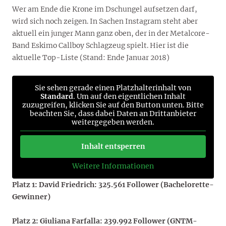
Wer am Ende die Krone im Dschungel aufsetzen darf,
wird sich noch zeigen. In Sachen Instagram steht aber
aktuell ein junger Mann ganz oben, der in der Metalcore-
Band Eskimo Callboy Schlagzeug spielt. Hier ist die
aktuelle Top-Liste (Stand: Ende Januar 2018)
Sie sehen gerade einen Platzhalterinhalt von
Standard
. Um auf den eigentlichen Inhalt
zuzugreifen, klicken Sie auf den Button unten. Bitte
beachten Sie, dass dabei Daten an Drittanbieter
weitergegeben werden.
Inhalt entsperren
Weitere Informationen
Platz 1: David Friedrich: 325.561 Follower (Bachelorette-
Gewinner)
Platz 2: Giuliana Farfalla: 239.992 Follower (GNTM-