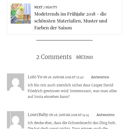
NEXT
BEAUTY
Modetrends im Frühjahr 2018 – die
schönsten Materialien, Muster und
Farben der Saison
2 Comments
Add Yours
Lolo Yo
Antworten
ON 28. JANUAR 2018 AT 12:40
Ich bin mir auch ziemlich sicher dass Casper David
Friedrich gewinnen wird. Interesssant, was man alles
auf Insta einsehen kann!
LoserBaby
Antworten
ON 28. JANUAR 2018 AT 14:14
Ich denke eher, dass die Ochsenknecht das Ding holt..
Die hat doch sonst nichts. Dass wissen auch die