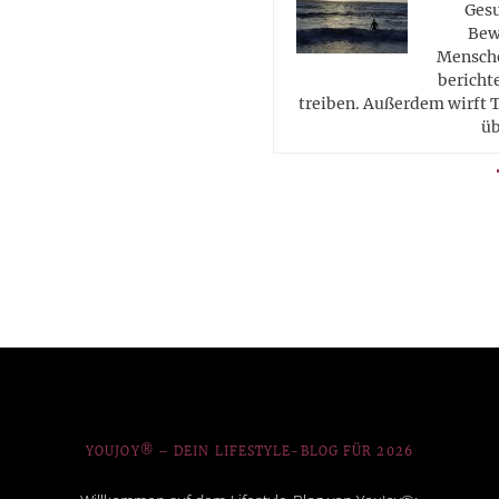
Gesu
Bew
Mensche
berichte
treiben. Außerdem wirft T
üb
YOUJOY® – DEIN LIFESTYLE-BLOG FÜR 2026