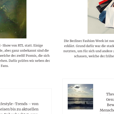
lustigen Sprüche helfen beim
Profi
Traumurlaub im
Start, Teilnehmer, Gagen und
BMI-Rechner für Frauen 2026
Ausblick für Frauen und
Gratulieren
schneeweißen Salzburger
Skandale
– Online-Rechner mit
Männer aller Sternzeichen
Land
hilfreichen Tipps
Die Berliner Fashion Week ist n
l-Show von RTL statt. Einige
erklärt. Grund dafür war die st
hle, aber ganz unbekannt sind die
nutzten, um für sich und andere 
welche der zwölf Promis, die sich
schauen, welche der früh
ehen. Dafür prüfen wir neben der
 Fans.
Theo
Gesu
Lifestyle-Trends – von
Bew
eisen bis zu aktuellen
Mensche