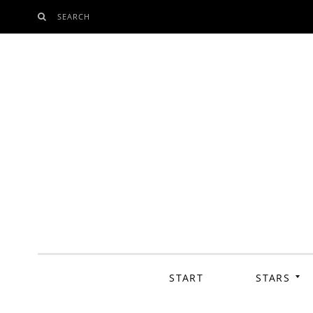
SEARCH
SKIP
TO
CONTENT
START
STARS