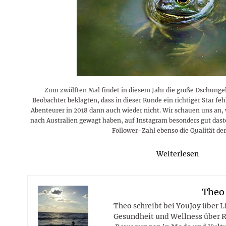
Rezepte
Erinnerungen für viele weitere
Sternzeichen
Stars 2026
dahintersteckt und was bei
MORE
Jahre
Plattformen zu beachten ist
MORE
MORE
MORE
MORE
MORE
Zum zwölften Mal findet in diesem Jahr die große Dschunge
Beobachter beklagten, dass in dieser Runde ein richtiger Star fe
Abenteurer in 2018 dann auch wieder nicht. Wir schauen uns an, 
nach Australien gewagt haben, auf Instagram besonders gut dast
Follower-Zahl ebenso die Qualität der
Weiterlesen
Theo
Theo schreibt bei YouJoy über 
Gesundheit und Wellness über R