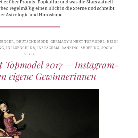
t er über Promis, Popkultur und was die Stars aktuell
heo regelmäßig einen Blick in die Sterne und schreibt
er Astrologie und Horoskope.
UENCER
,
DEUTSCHE MODE
,
GERMANY'S NEXT TOPMODEL
,
HEIDI
NG
,
INFLUENCERDB
,
INSTAGRAM-RANKING
,
SHOPPING
,
SOCIAL
,
STYLE
t Topmodel 2017 – Instagram-
en eigene Gewinnerinnen