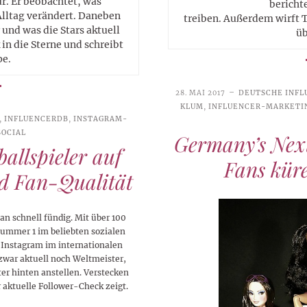
. Er beobachtet, was
berichte
Alltag verändert. Daneben
treiben. Außerdem wirft T
 und was die Stars aktuell
üb
in die Sterne und schreibt
pe.
28. MAI 2017
DEUTSCHE INFL
KLUM
,
INFLUENCER-MARKETI
,
INFLUENCERDB
,
INSTAGRAM-
SOCIAL
Germany’s Nex
ballspieler auf
Fans kür
nd Fan-Qualität
n schnell fündig. Mit über 100
Nummer 1 im beliebten sozialen
 Instagram im internationalen
 zwar aktuell noch Weltmeister,
er hinten anstellen. Verstecken
r aktuelle Follower-Check zeigt.