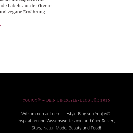
de Labels aus der Green-
und vegane Ernährung.
YOUJOY® – DEIN LIFESTYLE-BLOG FÜR 2026
Willkommen auf dem Lifestyle-Blog von YouJoy®:
Inspiration und Wissenswertes von und über Reisen,
Stars, Natur, Mode, Beauty und Food!