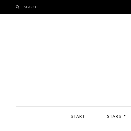
SEARCH
SKIP
TO
CONTENT
START
STARS