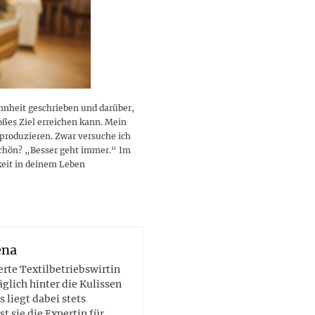
lustigen Sprüche helfen beim
Profi
Traumurlaub im
Start, Teilnehmer, Gagen und
BMI-Rechner für Frauen 2026
Ausblick für Frauen und
Gratulieren
schneeweißen Salzburger
Skandale
– Online-Rechner mit
Männer aller Sternzeichen
Land
hilfreichen Tipps
hnheit geschrieben und darüber,
oßes Ziel erreichen kann. Mein
 produzieren. Zwar versuche ich
 schön? „Besser geht immer.“ Im
keit in deinem Leben
ena
erte Textilbetriebswirtin
glich hinter die Kulissen
 liegt dabei stets
ist sie die Expertin für