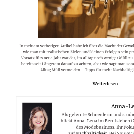
Rezepte
Erinnerungen für viele weitere
Sternzeichen
Stars 2026
dahintersteckt und was bei
MORE
Jahre
Plattformen zu beachten ist
MORE
MORE
MORE
MORE
MORE
In meinem vorherigen Artikel habe ich über die Macht der Gewo
wie man mit realistischen Zielen und kleinen Erfolgen sein gr
Vorsatz fürs neue Jahr war der, im Alltag noch weniger Müll zu
bereits seit Längerem darauf zu achten, aber wie sagt man so
Alltag Müll vermeiden – Tipps für mehr Nachhaltig
Weiterlesen
Anna-L
Als gelernte Schneiderin und studi
blickt Anna-Lena im Berufsleben tä
des Modebusiness. Ihr Fokus
auf
Nachhaltigkeit
. Bei YouJoy 