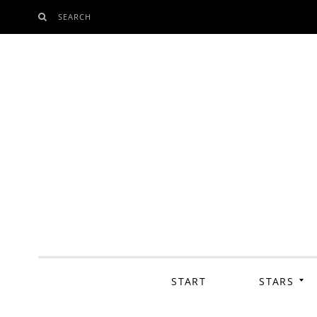
SEARCH
SKIP
TO
CONTENT
START
STARS