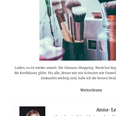
Rezepte
Erinnerungen für viele weitere
Sternzeichen
Stars 2026
dahintersteckt und was bei
MORE
Jahre
Plattformen zu beachten ist
MORE
MORE
MORE
MORE
MORE
Ladies, es ist wieder soweit: Die Glamour Shopping-Week hat beg
die Kreditkarte glüht. Für alle, denen wie mir Kriterien wie Umwe
Einkaufen wichtig sind, habe ich die besten Dea
Weiterlesen
Anna-L