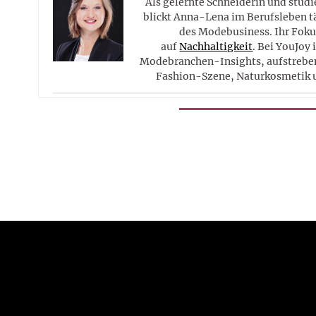
Als gelernte Schneiderin und studi
blickt Anna-Lena im Berufsleben tä
des Modebusiness. Ihr Fokus
auf
Nachhaltigkeit
. Bei YouJoy 
Modebranchen-Insights, aufstreben
Fashion-Szene, Naturkosmetik 